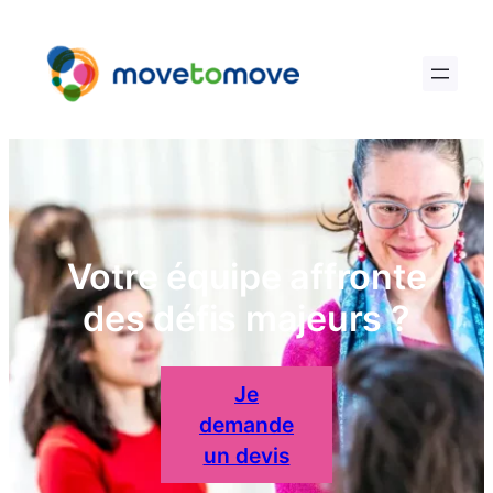
Skip
to
content
Votre équipe affronte
des défis majeurs ?
Je
demande
un devis